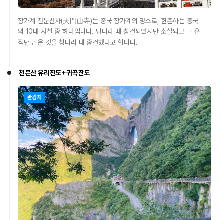
장가계 천문산사(天門山寺)는 중국 장가계의 명소로, 현존하는 중국
의 10대 사찰 중 하나입니다. 당나라 때 창건되었지만 소실되고 그 유
적만 남은 것을 청나라 때 중건했다고 합니다.
천문산 유리잔도+귀곡잔도
관광지