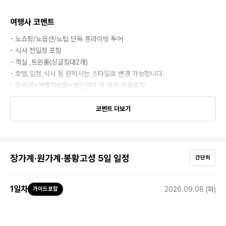
여행사 코멘트
- 노쇼핑/노옵션/노팁 단독 프라이빗 투어
- 식사 전일정 포함
- 객실 ,트윈룸(싱글침대2개)
- 호텔,일정,식사 등 원하시는 스타일로 변경 가능합니다.
- 항공권+여행자보험+개인경비 외 모든 비용포함.
코멘트 더보기
장가계·원가계·봉황고성 5일 일정
간단히
1
일차
2026.09.08 (화)
가이드포함