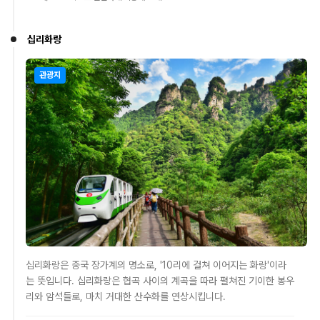
십리화랑
관광지
십리화랑은 중국 장가계의 명소로, '10리에 걸쳐 이어지는 화랑'이라
는 뜻입니다. 십리화랑은 협곡 사이의 계곡을 따라 펼쳐진 기이한 봉우
리와 암석들로, 마치 거대한 산수화를 연상시킵니다.