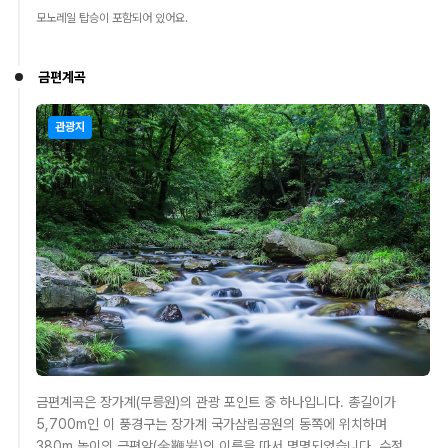
모노레일 탑승이 포함되어 있어요.
금편계곡
관광지
금편계곡은 장가계(무릉원)의 관광 포인트 중 하나입니다. 총길이가
5,700m인 이 풍경구는 장가계 국가삼림공원의 동쪽에 위치하며
380m 높이의 금편암(金鞭岩)의 이름을 따서 명명되었습니다. 수정