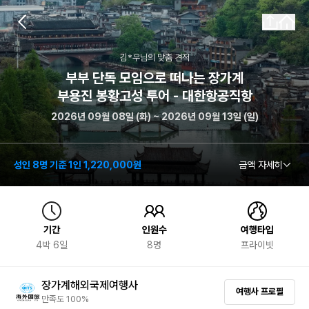
김*우
님의 맞춤 견적
부부 단독 모임으로 떠나는 장가계
부용진 봉황고성 투어 - 대한항공직항
2026년 09월 08일 (화) ~ 2026년 09월 13일 (일)
성인 8명 기준 1인 1,220,000원
금액 자세히
기간
인원수
여행타입
4
박
6
일
8
명
프라이빗
장가계해외국제여행사
여행사 프로필
만족도 100%