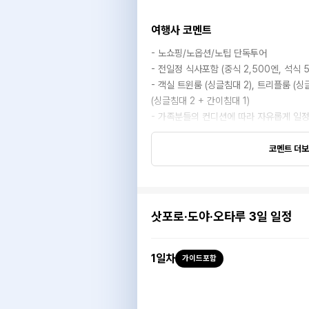
여행사 코멘트
- 노쇼핑/노옵션/노팁 단독투어
- 전일정 식사포함 (중식 2,500엔, 석식 5
- 객실 트윈룸 (싱글침대 2), 트리플룸 (싱
(싱글침대 2 + 간이침대 1)
- 가족분들의 컨디션에 따라 자유롭게 일정
코멘트 더
삿포로·도야·오타루 3일 일정
1
일차
가이드포함