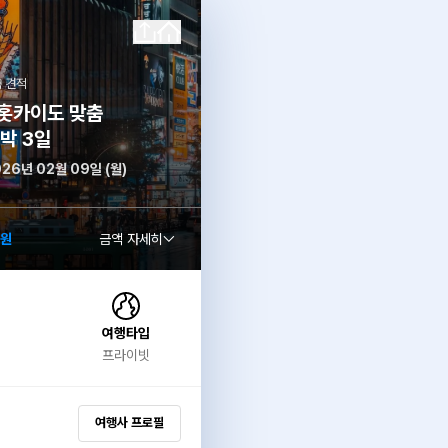
 견적
홋카이도 맞춤
2박 3일
026년 02월 09일 (월)
0원
금액 자세히
여행타입
프라이빗
여행사 프로필