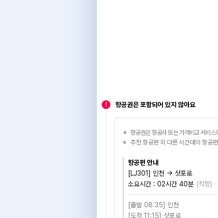
!
항공권은 포함되어 있지 않아요
항공권은 항공사 또는 가격비교 서비스에
추천 항공편 외 다른 시간대의 항공편
항공편 안내
[LJ301] 인천 → 삿포로
소요시간 :
02시간 40분
(
직항
)
[출발 08:35] 인천
[도착 11:15] 삿포로