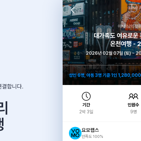
이*름
님의 맞춤
대가족도 여유로운 
온천여행 - 
2026년 02월 07일 (토) ~ 2
성인 6명, 아동 3명 기준 1인 1,280,00
연결합니다.
리
기간
인원수
2
박
3
일
9
명
행
요모랩스
만족도 100%