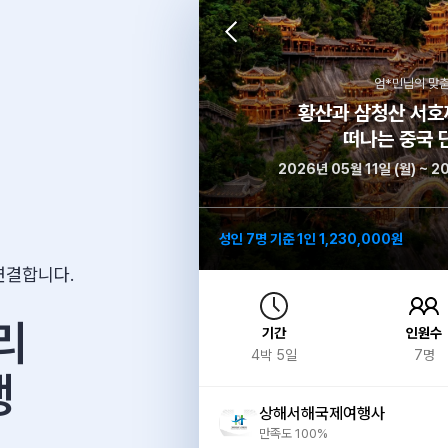
엄*민
님의 맞춤
황산과 삼청산 서호
떠나는 중국 
2026년 05월 11일 (월) ~ 2
성인 7명 기준 1인 1,230,000원
연결합니다.
리
기간
인원수
4
박
5
일
7
명
행
상해서해국제여행사
만족도 100%