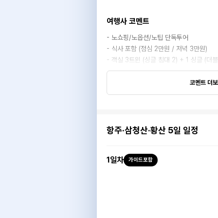
여행사 코멘트
- 노쇼핑/노옵션/노팁 단독투어
- 식사 포함 (점심 2만원 / 저녁 3만원)
- 객실 3트윈 (싱글 침대 2) + 1 싱글 (더블
코멘트 더
항주·삼청산·황산 5일 일정
1
일차
가이드포함