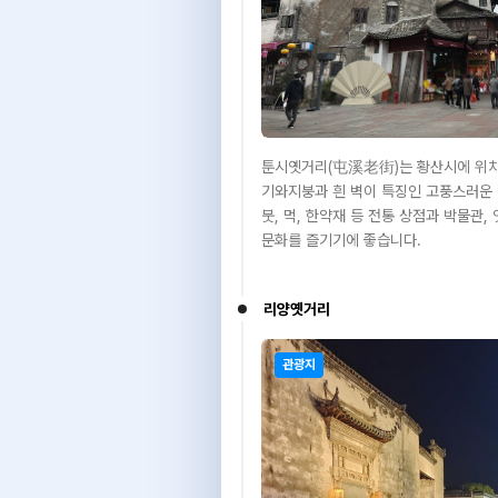
툰시옛거리(屯溪老街)는 황산시에 위치
기와지붕과 흰 벽이 특징인 고풍스러운 
붓, 먹, 한약재 등 전통 상점과 박물관,
문화를 즐기기에 좋습니다.
리양옛거리
관광지