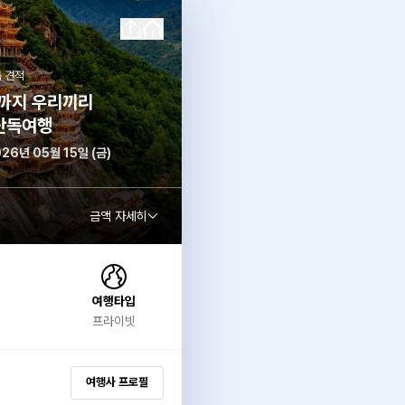
 견적
까지 우리끼리
단독여행
026년 05월 15일 (금)
금액 자세히
여행타입
프라이빗
여행사 프로필