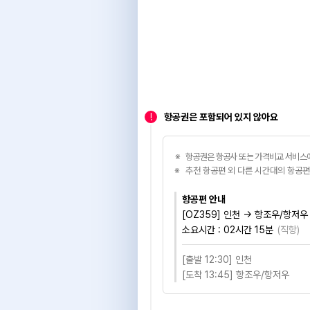
!
항공권은 포함되어 있지 않아요
항공권은 항공사 또는 가격비교 서비스에
추천 항공편 외 다른 시간대의 항공편
항공편 안내
[OZ359] 인천 → 항조우/항저우
소요시간 :
02시간 15분
(
직항
)
[출발 12:30] 인천
[도착 13:45] 항조우/항저우