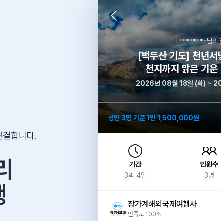
L*******n
님의 
[백두산 기도] 천년서
천지까지 맑은 기운
2026년 08월 18일 (화) ~ 2
성인 3명 기준 1인 1,500,000원
연결합니다.
리
기간
인원수
3
박
4
일
3
명
행
장가계해외국제여행사
만족도 100%