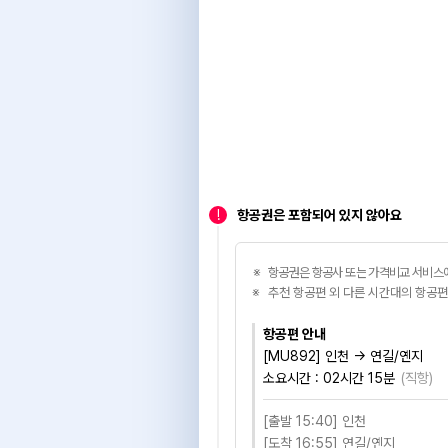
!
항공권은 포함되어 있지 않아요
항공권은 항공사 또는 가격비교 서비스에
추천 항공편 외 다른 시간대의 항공편
항공편 안내
[MU892] 인천 → 연길/옌지
소요시간 :
02시간 15분
(
직항
)
[출발 15:40] 인천
[도착 16:55] 연길/옌지