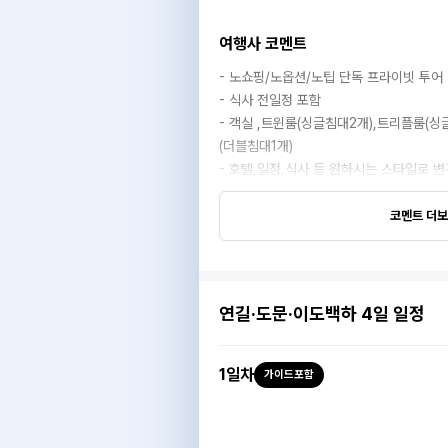
여행사 코멘트
- 노쇼핑/노옵션/노팁 단독 프라이빗 투어
- 식사 전일정 포함
- 객실 ,트윈룸(싱글침대2개),트리플룸(
(더블침대1개)
- 호텔,일정,식사 등 원하시는 스타일로 
코멘트 더
연길·도문·이도백하 4일 일정
1
일차
가이드포함