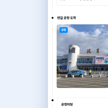
연길 공항 도착
공항
공항미팅