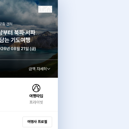
맞춤 견적
낭부터 북파·서파
 담는 기도여행
026년 08월 21일 (금)
금액 자세히
여행타입
프라이빗
여행사 프로필