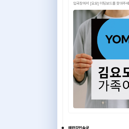
입국장에서 [요모] 미팅보드를 찾아주세
해란강민속궁