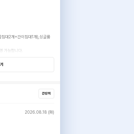
싱글침대2개+간이침대1개),싱글룸
변경 가능합니다.
보기
간단히
2026.08.18 (화)