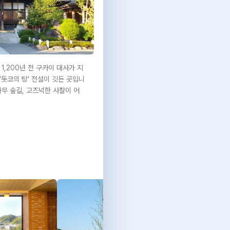
1,200년 전 구카이 대사가 지
'돗코의 탕' 전설이 깃든 곳입니
나무 숲길, 고즈넉한 사찰이 어