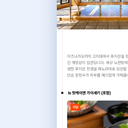
이즈나가오카의 고지대에서 후지산을 정
인 개방감이 압권입니다. 옥상 노천탕에
엄한 후지산 전경을 파노라마로 감상할 
단순 온천수가 피부를 매끄럽게 가꿔줍
뉴 핫케이엔 가이세키 (포함)
식당