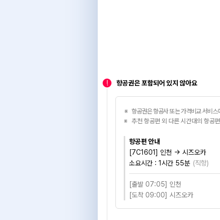
!
항공권은 포함되어 있지 않아요
항공권은 항공사 또는 가격비교 서비스에
추천 항공편 외 다른 시간대의 항공편
항공편 안내
[7C1601] 인천 → 시즈오카
소요시간 :
1시간 55분
(
직항
)
[출발 07:05] 인천
[도착 09:00] 시즈오카