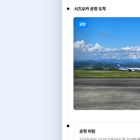
시즈오카 공항 도착
공항
공항 미팅
입국장에서 [요모] 미팅보드를 찾아주세