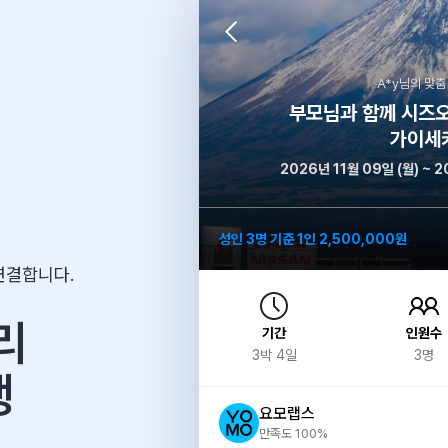
A*y
님의 맞춤
부모님과 함께 시즈오
가이세
2026년 11월 09일 (월) ~ 2
성인 3명 기준 1인 2,500,000원
연결합니다.
리
기간
인원수
3
박
4
일
3
명
행
요모랩스
만족도 100%