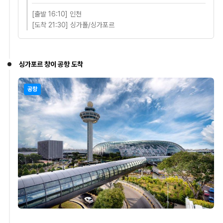
[출발 16:10] 인천
[도착 21:30] 싱가폴/싱가포르
싱가포르 창이 공항 도착
공항