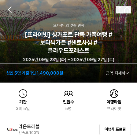
오*석
님의 맞춤 견적
[프라이빗] 싱가포르 단독 가족여행 #
보타닉가든 #센토사섬 #
클라우드포레스트
2025년 09월 23일 (화) ~ 2025년 09월 27일 (토)
성인 5명 기준 1인 1,490,000원
금액 자세히
기간
인원수
여행타입
3
박
5
일
5
명
프라이빗
라온트래블
여행사 프로필
만족도 100%