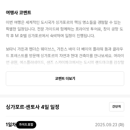
여행사 코멘트
이번 여행은 세계적인 도시국가 싱가포르의 핵심 명소들을 경험할 수 있는
특별한 일정입니다. 전문 가이드와 함께하는 프라이빗 투어로, 창이 공항 도
착 후 M 호텔 싱가포르에서 숙박하며 일정이 진행됩니다.
보타닉 가든과 헨더슨 웨이브스, 가든스 바이 더 베이의 플라워 돔과 클라우
드 포레스트를 방문해 싱가포르의 자연과 현대 건축미를 만나보세요. 머라이
언 공원, 에스플러네이드, 샌즈 스카이파크에서는 도시의 랜드마크를 감상할
수 있습니다.
코멘트 더보기
다문화적 매력이 가득한 차이나타운, 아랍 스트리트, 캄퐁 글램도 방문하며,
센토사섬에서는 케이블카와 스카이라인 루지 등 다양한 액티비티를 즐길 수
있습니다. 현지 맛집인 송파 바쿠테, 맥스웰 푸드 센터, 잠잠 레스토랑등을
추천드리니 자유롭게 싱가포르의 맛을 경험해보세요.
싱가포르·센토사 4일 일정
간단히
✓ 항공과 여행자 보험은 별도로 준비해 주세요.
1
일차
2025.09.23 (화)
가이드포함