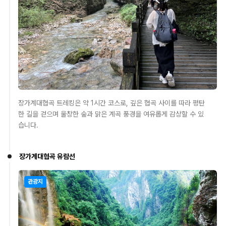
장가계대협곡 트레킹은 약 1시간 코스로, 깊은 협곡 사이를 따라 평탄
한 길을 걷으며 울창한 숲과 맑은 계곡 풍경을 여유롭게 감상할 수 있
습니다.
장가계대협곡 유람선
관광지