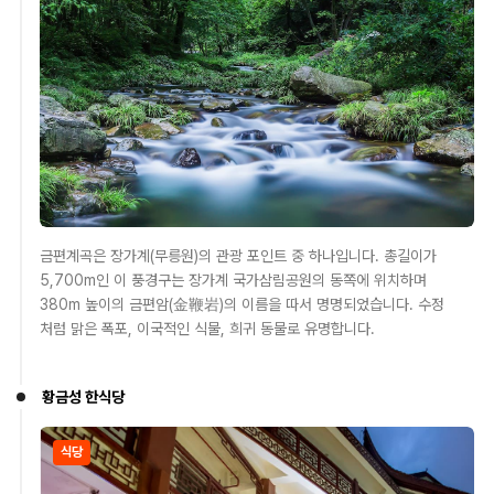
금편계곡은 장가계(무릉원)의 관광 포인트 중 하나입니다. 총길이가
5,700m인 이 풍경구는 장가계 국가삼림공원의 동쪽에 위치하며
380m 높이의 금편암(金鞭岩)의 이름을 따서 명명되었습니다. 수정
처럼 맑은 폭포, 이국적인 식물, 희귀 동물로 유명합니다.
황금성 한식당
식당