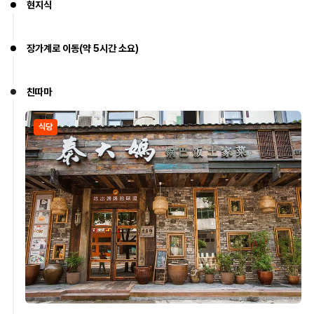
현지식
장가계로 이동(약 5시간 소요)
친따마
식당