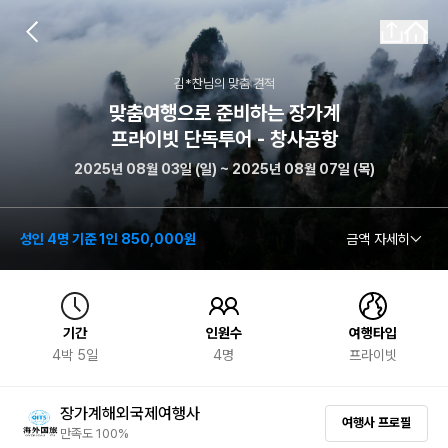
김*찬
님의 맞춤 견적
맞춤여행으로 준비하는 장가계
프라이빗 단독투어 - 창사공항
2025년 08월 03일 (일) ~ 2025년 08월 07일 (목)
성인 4명 기준 1인 850,000원
금액 자세히
기간
인원수
여행타입
4
박
5
일
4
명
프라이빗
장가계해외국제여행사
여행사 프로필
만족도 100%