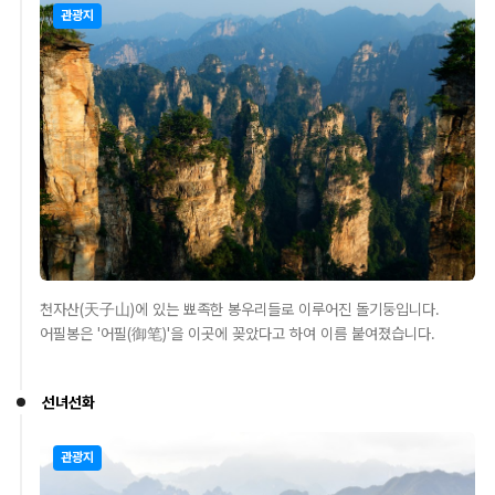
관광지
천자산(天子山)에 있는 뾰족한 봉우리들로 이루어진 돌기둥입니다.
어필봉은 '어필(御笔)'을 이곳에 꽂았다고 하여 이름 붙여졌습니다.
선녀선화
관광지